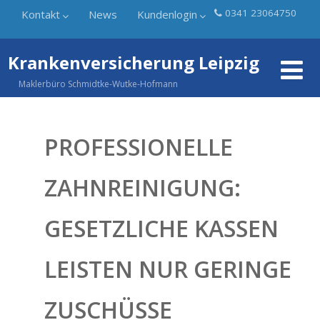
0341 23064750
Kontakt
News
Kundenlogin
Krankenversicherung Leipzig
Maklerbüro Schmidtke-Wutke-Hofmann
PROFESSIONELLE
ZAHNREINIGUNG:
GESETZLICHE KASSEN
LEISTEN NUR GERINGE
ZUSCHÜSSE